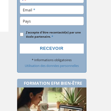
Email
*
Pays
J'accepte d'être recontacté(e) par une
école partenaire.
*
RECEVOIR
* Informations obligatoires
Utilisation des données personnelles
FORMATION EFM BIEN-ÊTRE